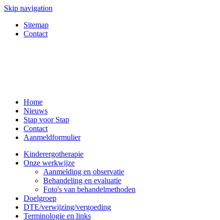
Skip navigation
Sitemap
Contact
Home
Nieuws
Stap voor Stap
Contact
Aanmeldformulier
Kinderergotherapie
Onze werkwijze
Aanmelding en observatie
Behandeling en evaluatie
Foto's van behandelmethoden
Doelgroep
DTE/verwijzing/vergoeding
Terminologie en links